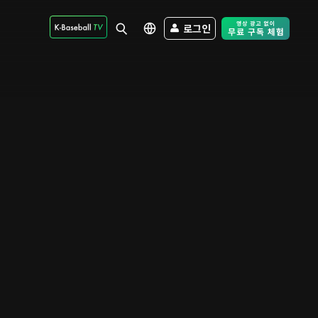
로그인
Free Trial - Sk