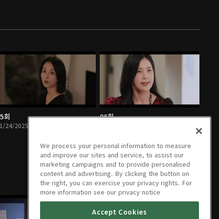
05회
06회
1/24/2025 • 1시간 4분
11/25/2025 • 1시간 10분
We process your personal information to measure
and improve our sites and service, to assist our
marketing campaigns and to provide personalised
content and advertising. By clicking the button on
the right, you can exercise your privacy rights. For
more information see our privacy notice
Accept Cookies