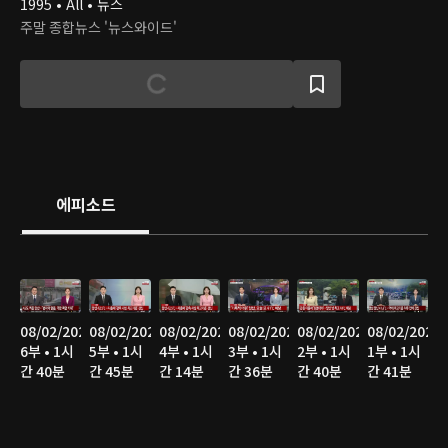
1995 • All • 뉴스
주말 종합뉴스 '뉴스와이드'
에피소드
08/02/2026
08/02/2026
08/02/2026
08/02/2026
08/02/2026
08/02/2026
6부 • 1시
5부 • 1시
4부 • 1시
3부 • 1시
2부 • 1시
1부 • 1시
간 40분
간 45분
간 14분
간 36분
간 40분
간 41분