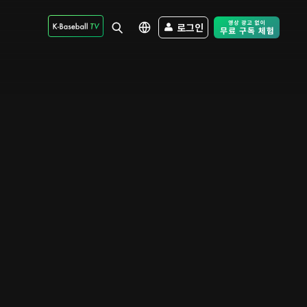
로그인
Free Trial - Sk