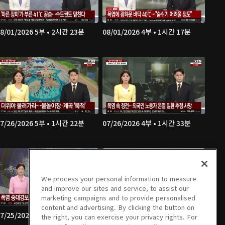
8/01/2026 5부 • 2시간 23분
08/01/2026 4부 • 1시간 17분
7/26/2026 5부 • 1시간 22분
07/26/2026 4부 • 1시간 33분
We process your personal information to measure
and improve our sites and service, to assist our
marketing campaigns and to provide personalised
content and advertising. By clicking the button on
7/25/2026 5부 • 1시간 17분
07/25/2026 4부 • 1시간 34분
the right, you can exercise your privacy rights. For