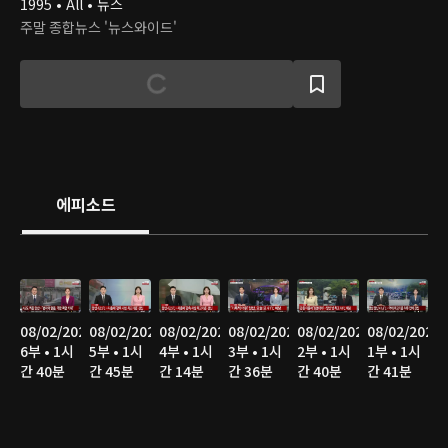
1995 • All • 뉴스
주말 종합뉴스 '뉴스와이드'
에피소드
08/02/2026
08/02/2026
08/02/2026
08/02/2026
08/02/2026
08/02/2026
6부 • 1시
5부 • 1시
4부 • 1시
3부 • 1시
2부 • 1시
1부 • 1시
간 40분
간 45분
간 14분
간 36분
간 40분
간 41분