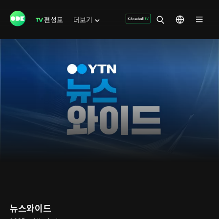
편성표
더보기
뉴스와이드