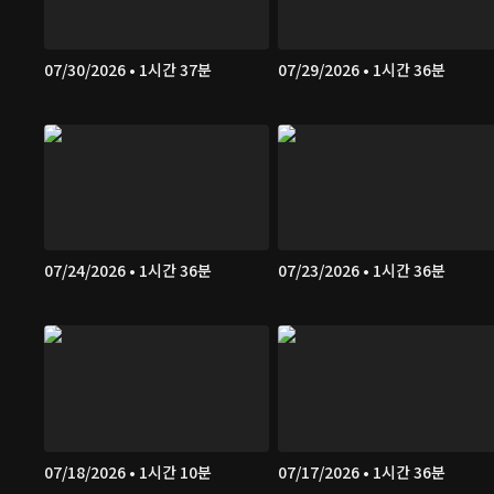
07/30/2026 • 1시간 37분
07/29/2026 • 1시간 36분
07/24/2026 • 1시간 36분
07/23/2026 • 1시간 36분
07/18/2026 • 1시간 10분
07/17/2026 • 1시간 36분