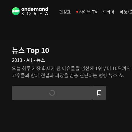
편성표
라이브 TV
드라마
예능/
뉴스 Top 10
2013 • All • 뉴스
오늘 하루 가장 화제가 된 이슈들을 엄선해 1위부터 10위까지
고수들과 함께 전말과 파장을 심층 진단하는 랭킹 뉴스 쇼.