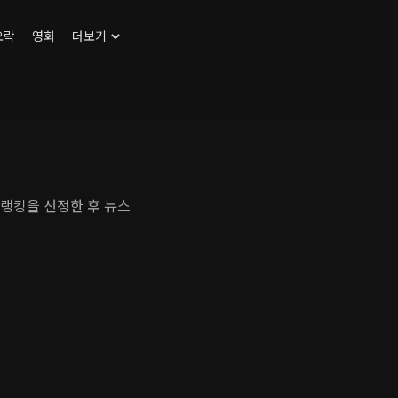
오락
영화
더보기
 랭킹을 선정한 후 뉴스