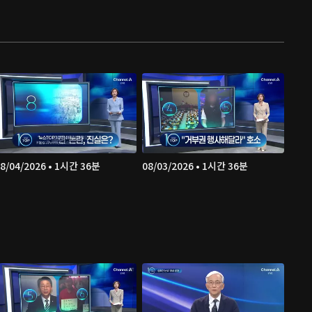
8/04/2026 • 1시간 36분
08/03/2026 • 1시간 36분