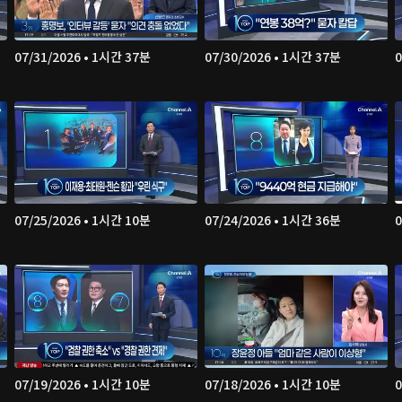
07/31/2026 • 1시간 37분
07/30/2026 • 1시간 37분
0
07/25/2026 • 1시간 10분
07/24/2026 • 1시간 36분
0
07/19/2026 • 1시간 10분
07/18/2026 • 1시간 10분
0