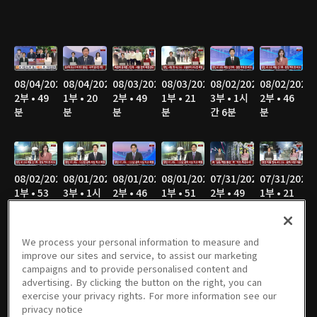
08/04/2026
08/04/2026
08/03/2026
08/03/2026
08/02/2026
08/02/2026
2부 • 49
1부 • 20
2부 • 49
1부 • 21
3부 • 1시
2부 • 46
분
분
분
분
간 6분
분
08/02/2026
08/01/2026
08/01/2026
08/01/2026
07/31/2026
07/31/2026
1부 • 53
3부 • 1시
2부 • 46
1부 • 51
2부 • 49
1부 • 21
분
간 4분
분
분
분
분
We process your personal information to measure and
improve our sites and service, to assist our marketing
campaigns and to provide personalised content and
07/30/2026
07/30/2026
07/29/2026
07/29/2026
07/28/2026
07/28/2026
advertising. By clicking the button on the right, you can
2부 • 49
1부 • 21
2부 • 49
1부 • 21
2부 • 50
1부 • 21
exercise your privacy rights. For more information see our
분
분
분
분
분
분
privacy notice