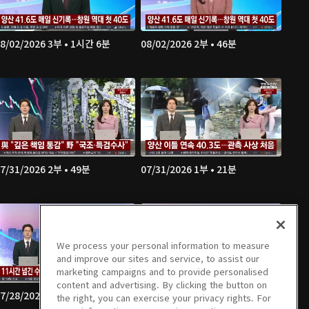
8/02/2026 3부 • 1시간 6분
08/02/2026 2부 • 46분
7/31/2026 2부 • 49분
07/31/2026 1부 • 21분
We process your personal information to measure
and improve our sites and service, to assist our
marketing campaigns and to provide personalised
content and advertising. By clicking the button on
7/28/2026 2부 • 50분
07/28/2026 1부 • 21분
the right, you can exercise your privacy rights. For