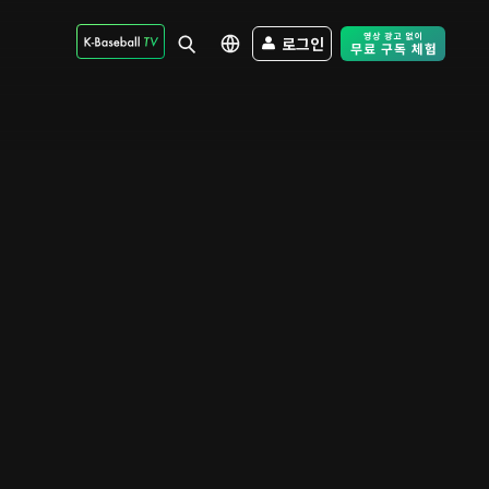
로그인
Free Trial - Sk