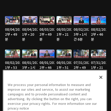
08/04/2026
08/04/2026
08/03/2026
08/03/2026
08/02/2026
08/02/2026
2부 • 49
1부 • 20
2부 • 49
1부 • 21
3부 • 1시
2부 • 46
분
분
분
분
간 6분
분
08/02/2026
08/01/2026
08/01/2026
08/01/2026
07/31/2026
07/31/2026
1부 • 53
3부 • 1시
2부 • 46
1부 • 51
2부 • 49
1부 • 21
분
간 4분
분
분
분
분
We process your personal information to measure and
improve our sites and service, to assist our marketing
campaigns and to provide personalised content and
07/30/2026
07/30/2026
07/29/2026
07/29/2026
07/28/2026
07/28/2026
advertising. By clicking the button on the right, you can
2부 • 49
1부 • 21
2부 • 49
1부 • 21
2부 • 50
1부 • 21
exercise your privacy rights. For more information see our
분
분
분
분
분
분
privacy notice