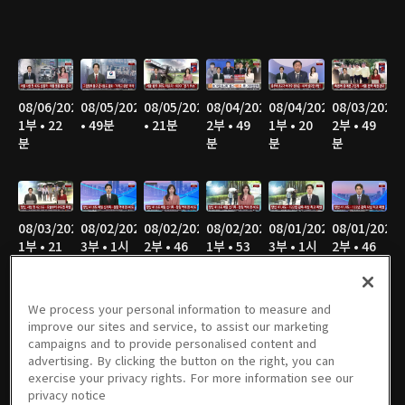
08/06/2026
08/05/2026
08/05/2026
08/04/2026
08/04/2026
08/03/2026
1부 • 22
• 49분
• 21분
2부 • 49
1부 • 20
2부 • 49
분
분
분
분
08/03/2026
08/02/2026
08/02/2026
08/02/2026
08/01/2026
08/01/2026
1부 • 21
3부 • 1시
2부 • 46
1부 • 53
3부 • 1시
2부 • 46
분
간 6분
분
분
간 4분
분
We process your personal information to measure and
improve our sites and service, to assist our marketing
campaigns and to provide personalised content and
08/01/2026
07/31/2026
07/31/2026
07/30/2026
07/30/2026
07/29/2026
advertising. By clicking the button on the right, you can
1부 • 51
2부 • 49
1부 • 21
2부 • 49
1부 • 21
2부 • 49
exercise your privacy rights. For more information see our
분
분
분
분
분
분
privacy notice