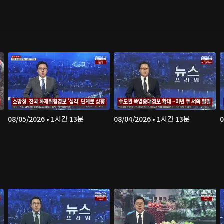
08/05/2026 • 1시간 13분
08/04/2026 • 1시간 13분
0