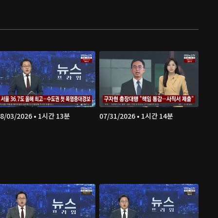
8/03/2026 • 1시간 13분
07/31/2026 • 1시간 14분