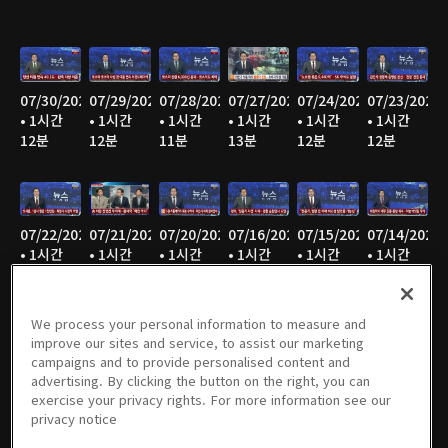
07/30/2026
07/29/2026
07/28/2026
07/27/2026
07/24/2026
07/23/2026
• 1시간
• 1시간
• 1시간
• 1시간
• 1시간
• 1시간
12분
12분
11분
13분
12분
12분
07/22/2026
07/21/2026
07/20/2026
07/16/2026
07/15/2026
07/14/2026
• 1시간
• 1시간
• 1시간
• 1시간
• 1시간
• 1시간
11분
13분
12분
12분
12분
11분
We process your personal information to measure and
improve our sites and service, to assist our marketing
campaigns and to provide personalised content and
07/13/2026
07/10/2026
07/09/2026
07/08/2026
07/07/2026
07/06/2026
advertising. By clicking the button on the right, you can
• 1시간
• 1시간
• 1시간
• 1시간
• 1시간
• 1시간
exercise your privacy rights. For more information see our
11분
12분
12분
12분
12분
12분
privacy notice