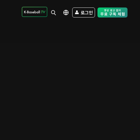
로그인
Free Trial - Sk