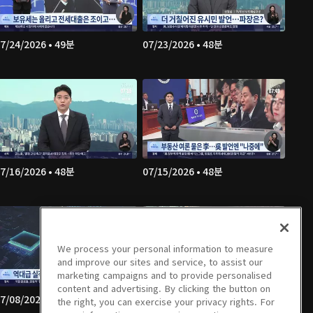
7/24/2026 • 49분
07/23/2026 • 48분
7/16/2026 • 48분
07/15/2026 • 48분
We process your personal information to measure
and improve our sites and service, to assist our
marketing campaigns and to provide personalised
content and advertising. By clicking the button on
7/08/2026 • 49분
07/07/2026 • 49분
the right, you can exercise your privacy rights. For