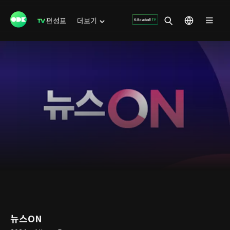
편성표
더보기
뉴스ON