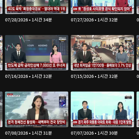
07/28/2026 • 1시간 34분
07/27/2026 • 1시간 32분
0
07/16/2026 • 1시간 32분
07/15/2026 • 1시간 32분
0
07/08/2026 • 1시간 31분
07/07/2026 • 1시간 30분
0