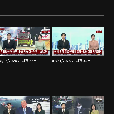
8/03/2026 • 1시간 33분
07/31/2026 • 1시간 34분