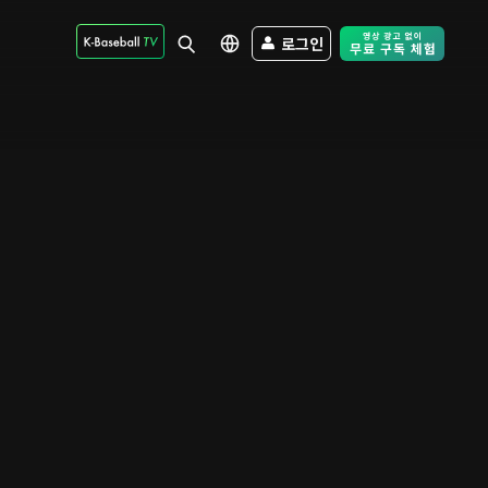
로그인
Free Trial - Sk