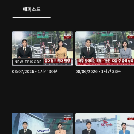
에피소드
NEW EPISODE
08/07/2026 • 1시간 30분
08/06/2026 • 1시간 33분