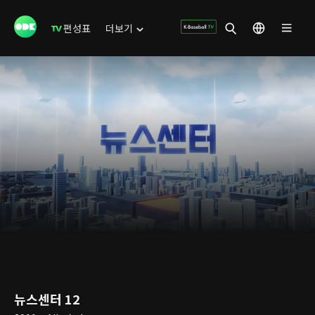
편성표
더보기
뉴스센터 12