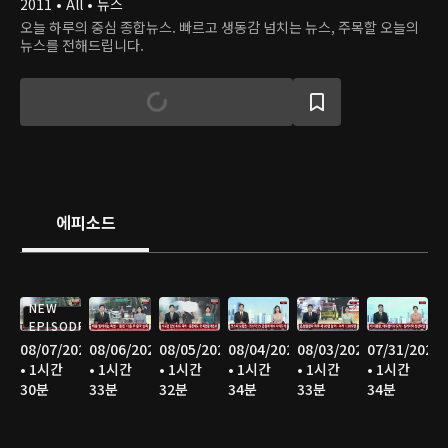
2011 • All • 뉴스
오늘 하루의 중심 종합뉴스. 빠르고 생동감 넘치는 뉴스, 주목할 오늘의
뉴스를 전해드립니다.
에피소드
NEW
EPISODE
08/07/2026
08/06/2026
08/05/2026
08/04/2026
08/03/2026
07/31/2026
• 1시간
• 1시간
• 1시간
• 1시간
• 1시간
• 1시간
30분
33분
32분
34분
33분
34분