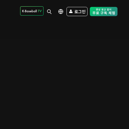
로그인
Free Trial - Sk