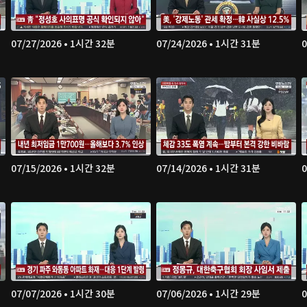
07/27/2026 • 1시간 32분
07/24/2026 • 1시간 31분
0
07/15/2026 • 1시간 32분
07/14/2026 • 1시간 31분
0
07/07/2026 • 1시간 30분
07/06/2026 • 1시간 29분
0