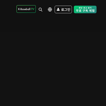
로그인
Free Trial - Sk