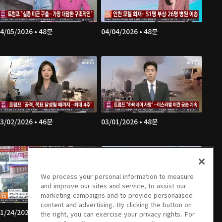
4/05/2026 • 48분
04/04/2026 • 48분
3/02/2026 • 46분
03/01/2026 • 48분
We process your personal information to measure
and improve our sites and service, to assist our
marketing campaigns and to provide personalised
content and advertising. By clicking the button on
1/24/2026 • 46분
01/18/2026 • 46분
the right, you can exercise your privacy rights. For