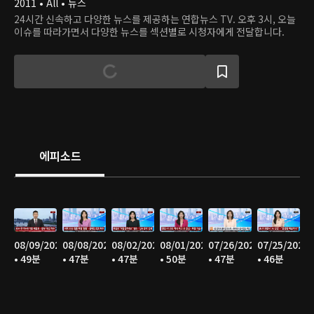
2011 • All • 뉴스
24시간 신속하고 다양한 뉴스를 제공하는 연합뉴스 TV. 오후 3시, 오늘
이슈를 따라가면서 다양한 뉴스를 섹션별로 시청자에게 전달합니다.
에피소드
08/09/2026
08/08/2026
08/02/2026
08/01/2026
07/26/2026
07/25/2026
• 49분
• 47분
• 47분
• 50분
• 47분
• 46분