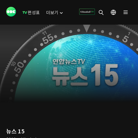
편성표
더보기
뉴스 15