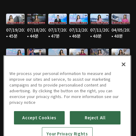
07/19/2026
07/18/2026
07/17/2026
07/12/2026
07/11/2026
04/05/2026
• 45분
• 44분
• 47분
• 46분
• 48분
• 48분
04/04/2026
03/29/2026
03/28/2026
03/22/2026
03/21/2026
03/02/2026
• 48분
• 48분
• 46분
• 49분
• 46분
• 46분
We process your personal information to measure and
improve our sites and service, to assist our marketing
campaigns and to provide personalised content and
advertising. By clicking the button on the right, you can
exercise your privacy rights. For more information see our
03/01/2026
02/28/2026
02/01/2026
01/31/2026
01/25/2026
01/24/2026
privacy notice
• 48분
• 47분
• 50분
• 48분
• 49분
• 46분
Accept Cookies
Reject All
Your Privacy Rights
01/18/2026
01/17/2026
01/11/2026
01/10/2026
01/04/2026
01/03/2026