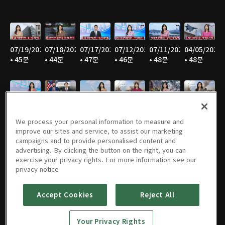
07/19/2026
07/18/2026
07/17/2026
07/12/2026
07/11/2026
04/05/2026
• 45분
• 44분
• 47분
• 46분
• 48분
• 48분
04/04/2026
03/29/2026
03/28/2026
03/22/2026
03/21/2026
03/02/2026
• 48분
• 48분
• 46분
• 49분
• 46분
• 46분
We process your personal information to measure and
improve our sites and service, to assist our marketing
campaigns and to provide personalised content and
advertising. By clicking the button on the right, you can
exercise your privacy rights. For more information see our
03/01/2026
02/28/2026
02/01/2026
01/31/2026
01/25/2026
01/24/2026
privacy notice
• 48분
• 47분
• 50분
• 48분
• 49분
• 46분
Accept Cookies
Reject All
Your Privacy Rights
01/18/2026
01/17/2026
01/11/2026
01/10/2026
01/04/2026
01/03/2026