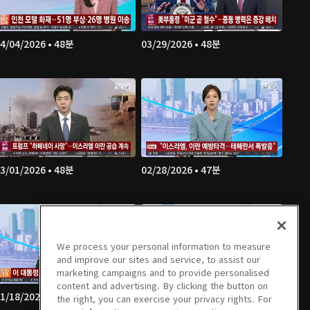
4/04/2026 • 48분
03/29/2026 • 48분
3/01/2026 • 48분
02/28/2026 • 47분
We process your personal information to measure
and improve our sites and service, to assist our
marketing campaigns and to provide personalised
content and advertising. By clicking the button on
1/18/2026 • 46분
01/17/2026 • 47분
the right, you can exercise your privacy rights. For