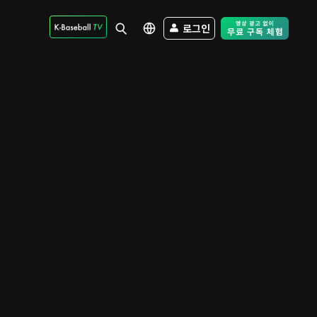
로그인
Free Trial - Sk