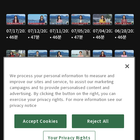
07/17/2026
07/12/2026
07/11/2026
07/05/2026
07/04/2026
06/28/2026
• 46분
• 47분
• 46분
• 47분
• 46분
• 46분
06/27/2026
06/21/2026
06/20/2026
06/14/2026
06/13/2026
06/07/2026
• 46분
• 47분
• 44분
• 45분
• 46분
• 46분
We process your personal information to measure and
improve our sites and service, to assist our marketing
campaigns and to provide personalised content and
advertising. By clicking the button on the right, you can
exercise your privacy rights. For more information see our
06/06/2026
05/31/2026
05/30/2026
05/25/2026
05/24/2026
05/23/2026
privacy notice
• 47분
• 46분
• 46분
• 49분
• 48분
• 43분
Accept Cookies
Reject All
Your Privacy Rights
05/17/2026
05/16/2026
05/10/2026
05/09/2026
05/05/2026
05/03/2026