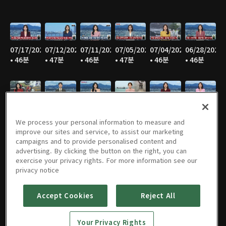
07/17/2026
07/12/2026
07/11/2026
07/05/2026
07/04/2026
06/28/2026
• 46분
• 47분
• 46분
• 47분
• 46분
• 46분
06/27/2026
06/21/2026
06/20/2026
06/14/2026
06/13/2026
06/07/2026
• 46분
• 47분
• 44분
• 45분
• 46분
• 46분
We process your personal information to measure and
improve our sites and service, to assist our marketing
campaigns and to provide personalised content and
advertising. By clicking the button on the right, you can
exercise your privacy rights. For more information see our
06/06/2026
05/31/2026
05/30/2026
05/25/2026
05/24/2026
05/23/2026
privacy notice
• 47분
• 46분
• 46분
• 49분
• 48분
• 43분
Accept Cookies
Reject All
Your Privacy Rights
05/17/2026
05/16/2026
05/10/2026
05/09/2026
05/05/2026
05/03/2026