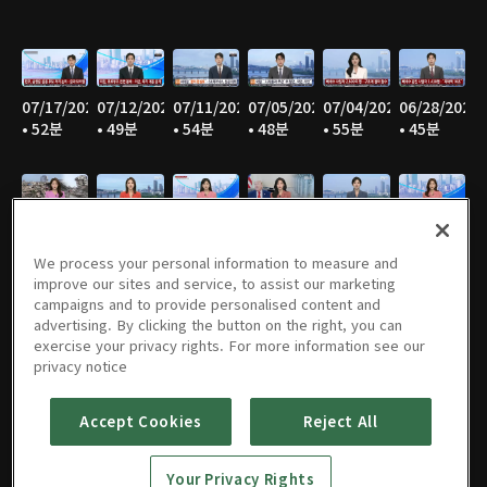
07/17/2026
07/12/2026
07/11/2026
07/05/2026
07/04/2026
06/28/2026
• 52분
• 49분
• 54분
• 48분
• 55분
• 45분
06/27/2026
06/21/2026
06/20/2026
06/14/2026
06/13/2026
06/07/2026
• 53분
• 47분
• 53분
• 46분
• 55분
• 47분
We process your personal information to measure and
improve our sites and service, to assist our marketing
campaigns and to provide personalised content and
advertising. By clicking the button on the right, you can
exercise your privacy rights. For more information see our
06/06/2026
05/31/2026
05/30/2026
05/25/2026
05/24/2026
05/23/2026
privacy notice
• 55분
• 46분
• 54분
• 52분
• 57분
• 53분
Accept Cookies
Reject All
Your Privacy Rights
05/17/2026
05/16/2026
05/10/2026
05/09/2026
05/05/2026
05/03/2026