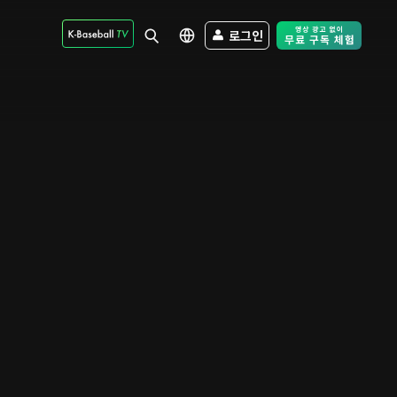
로그인
Free Trial - Sk