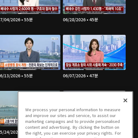
7/04/2026 • 55분
06/28/2026 • 45분
6/13/2026 • 55분
06/07/2026 • 47분
We process your personal information to measure
and improve our sites and service, to assist our
marketing campaigns and to provide personalised
content and advertising. By clicking the button on
5/24/2026 • 57분
05/23/2026 • 53분
the right, you can exercise your privacy rights. For