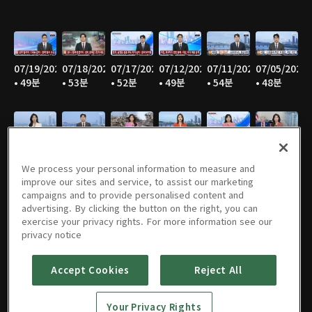
07/19/2026
07/18/2026
07/17/2026
07/12/2026
07/11/2026
07/05/2026
• 49분
• 53분
• 52분
• 49분
• 54분
• 48분
07/04/2026
06/28/2026
06/27/2026
06/21/2026
06/20/2026
06/14/2026
• 55분
• 45분
• 53분
• 47분
• 53분
• 46분
We process your personal information to measure and
improve our sites and service, to assist our marketing
campaigns and to provide personalised content and
advertising. By clicking the button on the right, you can
exercise your privacy rights. For more information see our
06/13/2026
06/07/2026
06/06/2026
05/31/2026
05/30/2026
05/25/2026
privacy notice
• 55분
• 47분
• 55분
• 46분
• 54분
• 52분
Accept Cookies
Reject All
Your Privacy Rights
05/24/2026
05/23/2026
05/17/2026
05/16/2026
05/10/2026
05/09/2026