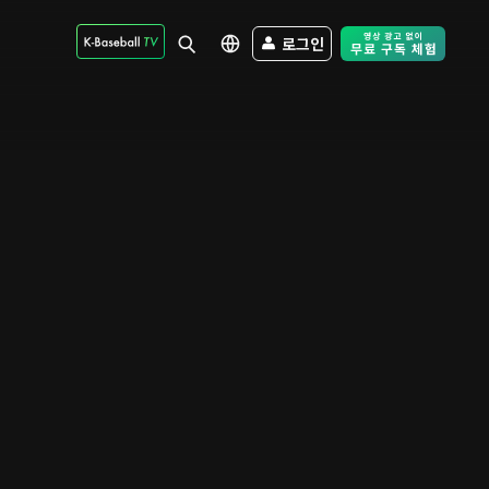
로그인
Free Trial - Sk