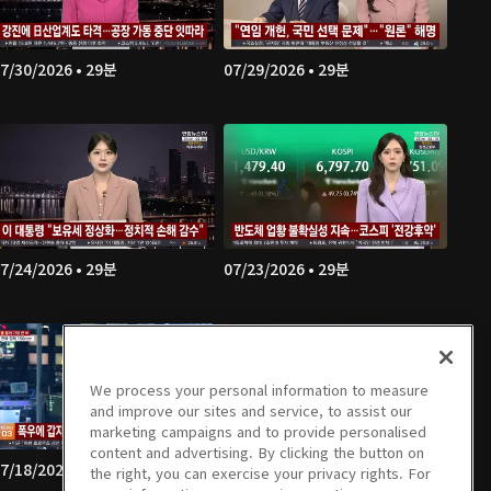
7/30/2026 • 29분
07/29/2026 • 29분
7/24/2026 • 29분
07/23/2026 • 29분
We process your personal information to measure
and improve our sites and service, to assist our
marketing campaigns and to provide personalised
content and advertising. By clicking the button on
7/18/2026 • 40분
07/17/2026 • 29분
the right, you can exercise your privacy rights. For