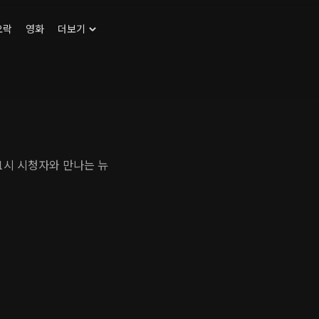
오락
영화
더보기
 1시 시청자와 만나는 뉴