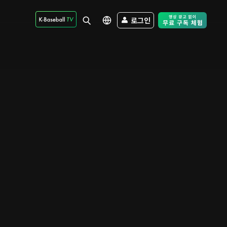
로그인
Free Trial - Sk