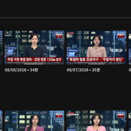
08/08/2026 • 34분
08/07/2026 • 35분
0