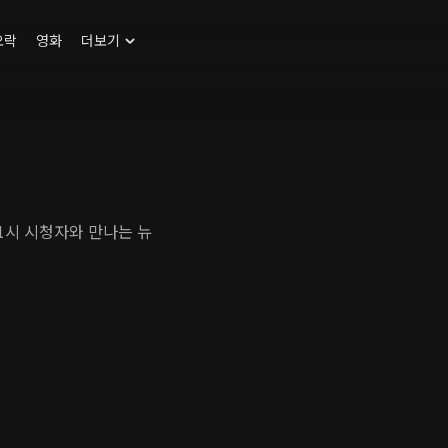
오락
영화
더보기
 1시 시청자와 만나는 뉴