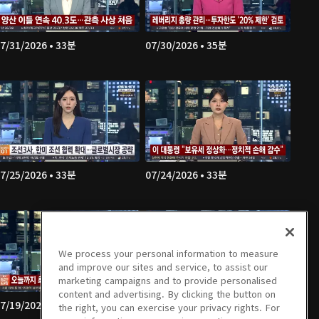
7/31/2026 • 33분
07/30/2026 • 35분
7/25/2026 • 33분
07/24/2026 • 33분
We process your personal information to measure
and improve our sites and service, to assist our
marketing campaigns and to provide personalised
content and advertising. By clicking the button on
7/19/2026 • 23분
07/18/2026 • 20분
the right, you can exercise your privacy rights. For