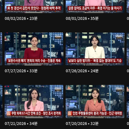
08/02/2026 • 23분
08/01/2026 • 35분
0
07/27/2026 • 33분
07/26/2026 • 24분
0
07/21/2026 • 34분
07/20/2026 • 32분
0