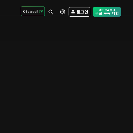
로그인
Free Trial - Sk