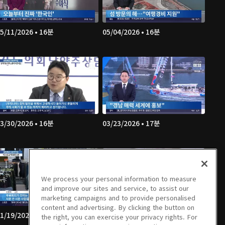
5/11/2026 • 16분
05/04/2026 • 16분
3/30/2026 • 16분
03/23/2026 • 17분
We process your personal information to measure
and improve our sites and service, to assist our
marketing campaigns and to provide personalised
content and advertising. By clicking the button on
1/19/2026 • 14분
01/12/2026 • 15분
the right, you can exercise your privacy rights. For