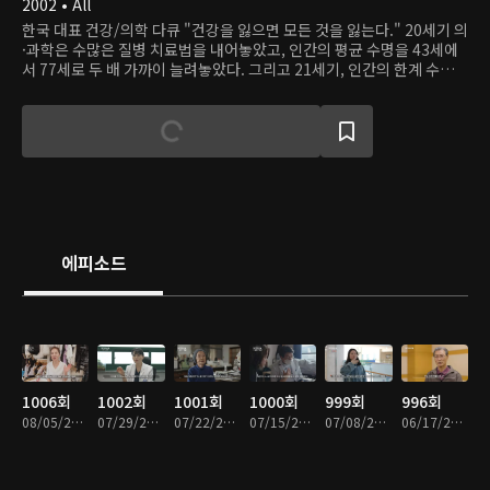
2002 • All
한국 대표 건강/의학 다큐 "건강을 잃으면 모든 것을 잃는다." 20세기 의
·과학은 수많은 질병 치료법을 내어놓았고, 인간의 평균 수명을 43세에
서 77세로 두 배 가까이 늘려놓았다. 그리고 21세기, 인간의 한계 수명은
120세, 혹은 150세까지 예상한다. 세계에서 가장 빠르게 고령화 사회로
진입하고 있는 한국, 21세기 한국인의 키워드는 무엇인가? 얼마나 오래
살 것인가보다는 얼마나 건강하게 오래 살 것인가이다. 은 먹고, 자고, 활
동하는 우리 삶에 대한 총체적인 접근을 통해 ‘건강지수’와 ‘행복지수’를
동시에 높일 수 있는 '건강한 삶의 방식‘을 제시한다.
에피소드
1006회
1002회
1001회
1000회
999회
996회
08/05/2026 • 48분
07/29/2026 • 49분
07/22/2026 • 49분
07/15/2026 • 49분
07/08/2026 • 49분
06/17/2026 • 49분