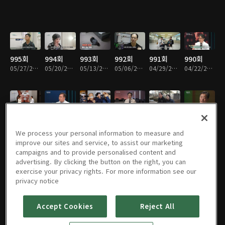
995회
994회
993회
992회
991회
990회
05/27/2026 • 49분
05/20/2026 • 49분
05/13/2026 • 49분
05/06/2026 • 49분
04/29/2026 • 49분
04/22/2026 • 48분
989회
988회
987회
986회
983회
982회
04/15/2026 • 49분
04/08/2026 • 49분
04/01/2026 • 49분
03/25/2026 • 49분
02/25/2026 • 48분
02/11/2026 • 48분
We process your personal information to measure and
improve our sites and service, to assist our marketing
campaigns and to provide personalised content and
advertising. By clicking the button on the right, you can
exercise your privacy rights. For more information see our
981회
980회
979회
978회
977회
976회
privacy notice
02/05/2026 • 49분
01/28/2026 • 49분
01/21/2026 • 49분
01/14/2026 • 49분
01/07/2026 • 50분
12/31/2025 • 49분
Accept Cookies
Reject All