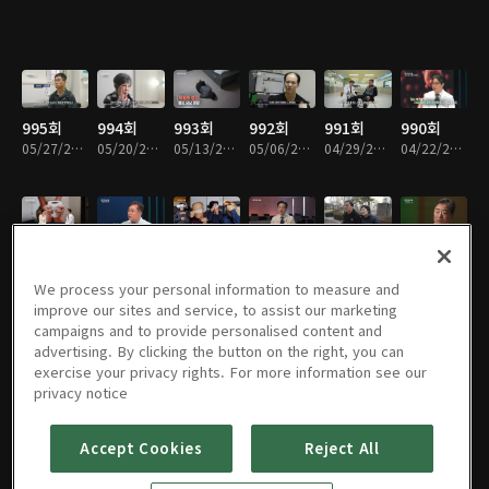
995회
994회
993회
992회
991회
990회
05/27/2026 • 49분
05/20/2026 • 49분
05/13/2026 • 49분
05/06/2026 • 49분
04/29/2026 • 49분
04/22/2026 • 48분
989회
988회
987회
986회
983회
982회
04/15/2026 • 49분
04/08/2026 • 49분
04/01/2026 • 49분
03/25/2026 • 49분
02/25/2026 • 48분
02/11/2026 • 48분
We process your personal information to measure and
improve our sites and service, to assist our marketing
campaigns and to provide personalised content and
advertising. By clicking the button on the right, you can
exercise your privacy rights. For more information see our
981회
980회
979회
978회
977회
976회
privacy notice
02/05/2026 • 49분
01/28/2026 • 49분
01/21/2026 • 49분
01/14/2026 • 49분
01/07/2026 • 50분
12/31/2025 • 49분
Accept Cookies
Reject All