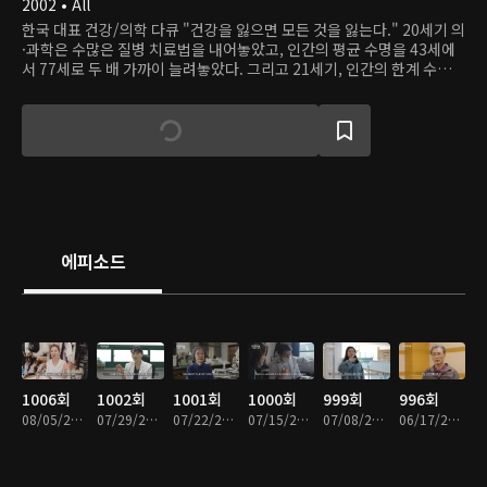
2002 • All
한국 대표 건강/의학 다큐 "건강을 잃으면 모든 것을 잃는다." 20세기 의
·과학은 수많은 질병 치료법을 내어놓았고, 인간의 평균 수명을 43세에
서 77세로 두 배 가까이 늘려놓았다. 그리고 21세기, 인간의 한계 수명은
120세, 혹은 150세까지 예상한다. 세계에서 가장 빠르게 고령화 사회로
진입하고 있는 한국, 21세기 한국인의 키워드는 무엇인가? 얼마나 오래
살 것인가보다는 얼마나 건강하게 오래 살 것인가이다. 은 먹고, 자고, 활
동하는 우리 삶에 대한 총체적인 접근을 통해 ‘건강지수’와 ‘행복지수’를
동시에 높일 수 있는 '건강한 삶의 방식‘을 제시한다.
에피소드
1006회
1002회
1001회
1000회
999회
996회
08/05/2026 • 48분
07/29/2026 • 49분
07/22/2026 • 49분
07/15/2026 • 49분
07/08/2026 • 49분
06/17/2026 • 49분