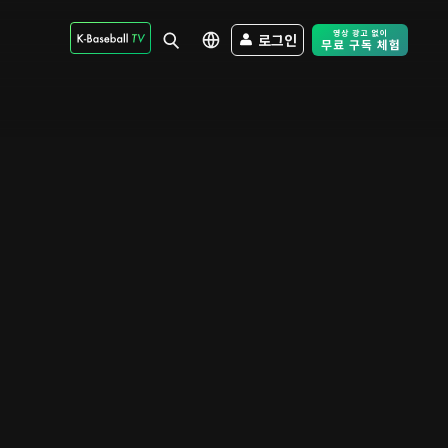
로그인
Free Trial - Sk