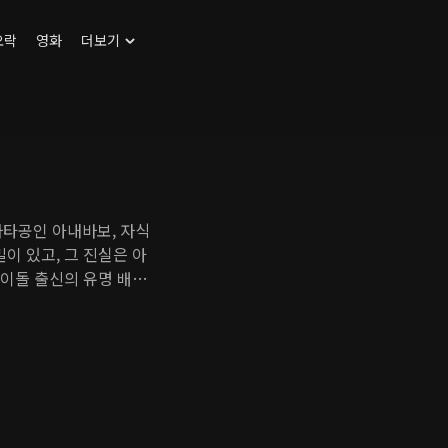
오락
영화
더보기
자타공인 아내바보, 자식
이 있고, 그 진실은 아
아이돌 출신의 유명 배우
. 한수의 네 자녀가 혼
가족과 중휘의 어색한 동