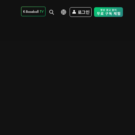
로그인
Free Trial - Sk