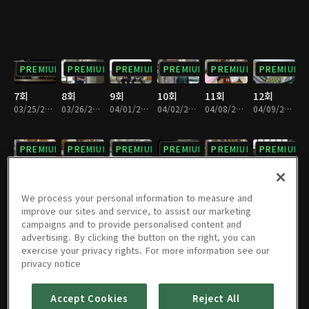
PREMIUM
PREMIUM
PREMIUM
PREMIUM
PREMIUM
PREMIUM
7회
8회
9회
10회
11회
12회
03/25/2017 • 1시간 6분
03/26/2017 • 1시간 7분
04/01/2017 • 1시간 6분
04/02/2017 • 1시간 7분
04/08/2017 • 1시간 6분
04/09/2017 • 1시간 6분
PREMIUM
PREMIUM
PREMIUM
PREMIUM
PREMIUM
PREMIUM
13회
14회
15회
16회
17회
18회
04/15/2017 • 1시간 7분
04/16/2017 • 1시간 6분
04/22/2017 • 1시간 7분
04/23/2017 • 1시간 7분
04/29/2017 • 1시간 6분
04/30/2017 • 1시간 6분
We process your personal information to measure and
improve our sites and service, to assist our marketing
campaigns and to provide personalised content and
PREMIUM
PREMIUM
PREMIUM
PREMIUM
PREMIUM
PREMIUM
advertising. By clicking the button on the right, you can
exercise your privacy rights. For more information see our
19회
20회
21회
22회
23회
24회
privacy notice
05/06/2017 • 1시간 5분
05/07/2017 • 1시간 6분
05/13/2017 • 1시간 6분
05/14/2017 • 1시간 5분
05/20/2017 • 1시간 6분
05/21/2017 • 1시간 6분
Accept Cookies
Reject All
PREMIUM
PREMIUM
PREMIUM
PREMIUM
PREMIUM
PREMIUM