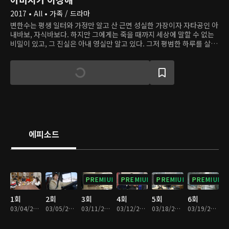
2017 • All • 가족 / 드라마
변한수는 평생 일터와 가정만 알고 산 근면 성실한 가장이자 자타공인 아
내바보, 자식바보다. 하지만 그에게는 죽을 때까지 세상에 말할 수 없는
비밀이 있고, 그 진실은 아내 영실만 알고 있다. 그저 평범한 하루를 살아
가던 어느 날, 아이돌 출신의 유명 배우 안중휘가 한수의 집에 나타나 그
가 자신의 아버지라고 주장한다. 한수의 네 자녀가 혼란을 겪는 와중에
중휘는 한수네 옥탑방을 차지하고, 그렇게 가족과 중휘의 어색한 동거가
시작된다.
에피소드
PREMIUM
PREMIUM
PREMIUM
PREMIUM
1회
2회
3회
4회
5회
6회
03/04/2017 • 1시간 5분
03/05/2017 • 1시간 6분
03/11/2017 • 1시간 5분
03/12/2017 • 1시간 6분
03/18/2017 • 1시간 7분
03/19/2017 • 1시간 5분