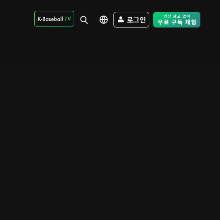
로그인
Free Trial - Sk