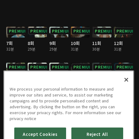
PREMIUM
PREMIUM
PREMIUM
PREMIUM
PREMIUM
PREMIUM
7회
8회
9회
10회
11회
12회
32분
29분
29분
31분
30분
31분
PREMIUM
PREMIUM
PREMIUM
PREMIUM
PREMIUM
PREMIUM
13회
14회
15회
16회
17회
18회
31분
29분
29분
32분
32분
28분
We process your personal information to measure and
improve our sites and service, to assist our marketing
campaigns and to provide personalised content and
PREMIUM
PREMIUM
PREMIUM
PREMIUM
PREMIUM
PREMIUM
advertising. By clicking the button on the right, you can
exercise your privacy rights. For more information see our
19회
20회
21회
22회
23회
24회
privacy notice
31분
29분
31분
30분
32분
29분
Accept Cookies
Reject All
PREMIUM
PREMIUM
PREMIUM
PREMIUM
PREMIUM
PREMIUM