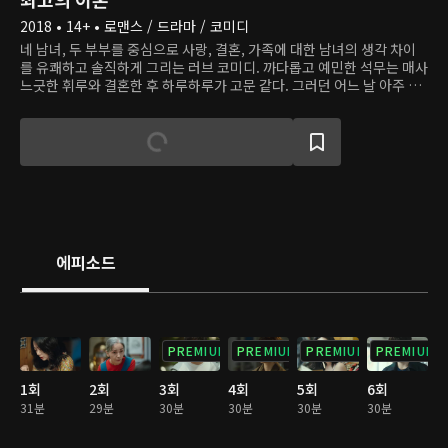
2018 • 14+ • 로맨스 / 드라마 / 코미디
네 남녀, 두 부부를 중심으로 사랑, 결혼, 가족에 대한 남녀의 생각 차이
를 유쾌하고 솔직하게 그리는 러브 코미디. 까다롭고 예민한 석무는 매사
느긋한 휘루와 결혼한 후 하루하루가 고문 같다. 그러던 어느 날 아주 사
소한 문제로 다툰 뒤 두 사람은 이혼을 결심한다. 사정상 이혼 후에도 함
께 살면서 석무와 휘루는 결혼 때는 알지 못했던 면을 발견한다. 한편 석
무의 대학시절 여자친구인 유영은 여자들 사이에서 인기 만점인 장현과
위태로운 결혼 생활을 이어간다. 두 사람은 서로를 사랑하지만 결혼이라
는 제도가 자신들과 맞는지 고민한다.
에피소드
PREMIUM
PREMIUM
PREMIUM
PREMIUM
1회
2회
3회
4회
5회
6회
31분
29분
30분
30분
30분
30분