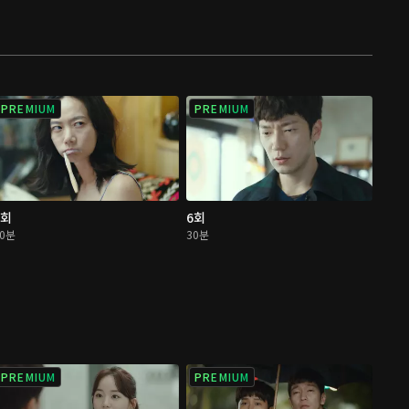
PREMIUM
PREMIUM
5회
6회
30분
30분
PREMIUM
PREMIUM