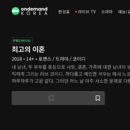
편성표
라이브 TV
드라마
예능/
PREMIUM
최고의 이혼
2018 • 14+ • 로맨스 / 드라마 / 코미디
네 남녀, 두 부부를 중심으로 사랑, 결혼, 가족에 대한 남녀의
직하게 그리는 러브 코미디. 까다롭고 예민한 석무는 매사 느
하루하루가 고문 같다. 그러던 어느 날 아주 사소한 문제로 다
결심한다. 사정상 이혼 후에도 함께 살면서 석무와 휘루는 결혼
을 발견한다. 한편 석무의 대학시절 여자친구인 유영은 여자들
장현과 위태로운 결혼 생활을 이어간다. 두 사람은 서로를 사
도가 자신들과 맞는지 고민한다.