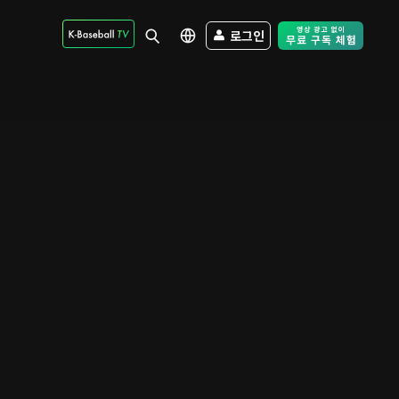
로그인
Free Trial - Sk