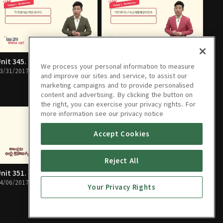
nit 345. Okay With + 무엇
Unit 346. Depend On + 무엇
We process your personal information to measure
3/31/2017 • 10분
04/01/2017 • 10분
and improve our sites and service, to assist our
marketing campaigns and to provide personalised
content and advertising. By clicking the button on
the right, you can exercise your privacy rights. For
more information see our privacy notice
Accept Cookies
Reject All
nit 351. 부사 Just - 시간
Unit 352. 부사 Just - 상황
4/06/2017 • 10분
04/07/2017 • 10분
Your Privacy Rights