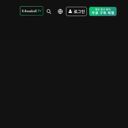
로그인
Free Trial - Sk