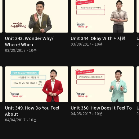
Unit 343. Wonder Why/
Unit 344. Okay With + 사람
U
Where/ When
03/30/2017 • 10분
0
03/29/2017 • 10분
Unit 349. How Do You Feel
Unit 350. How Does It Feel To
U
About
04/05/2017 • 10분
0
04/04/2017 • 10분