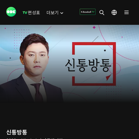
편성표
더보기
신통방통