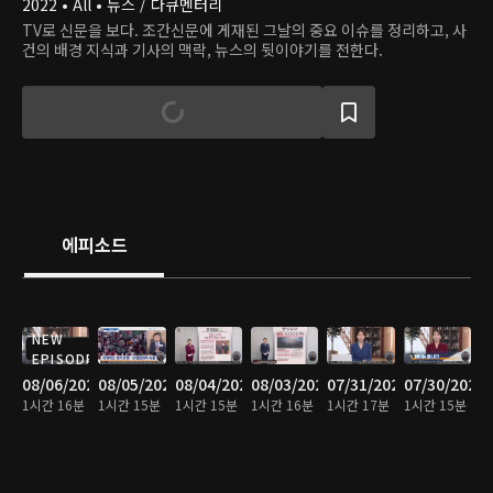
2022 • All • 뉴스 / 다큐멘터리
TV로 신문을 보다. 조간신문에 게재된 그날의 중요 이슈를 정리하고, 사
건의 배경 지식과 기사의 맥락, 뉴스의 뒷이야기를 전한다.
에피소드
NEW
EPISODE
08/06/2026
08/05/2026
08/04/2026
08/03/2026
07/31/2026
07/30/2026
1시간 16분
1시간 15분
1시간 15분
1시간 16분
1시간 17분
1시간 15분