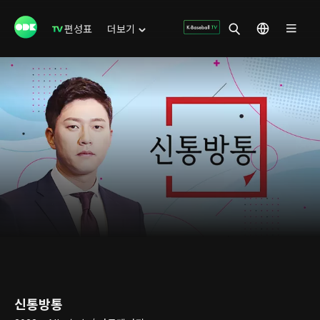
편성표
더보기
신통방통