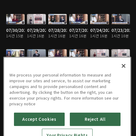
07/30/2026
07/29/2026
07/28/2026
07/27/2026
07/24/2026
07/23/2026
1시간 15분
1시간 16분
1시간 16분
1시간 16분
1시간 16분
1시간 10분
07/22/2026
07/21/2026
07/20/2026
07/16/2026
07/15/2026
07/14/2026
1시간 16분
1시간 16분
1시간 19분
1시간 18분
1시간 18분
1시간 19분
We process your personal information to measure and
improve our sites and service, to assist our marketing
campaigns and to provide personalised content and
advertising. By clicking the button on the right, you can
exercise your privacy rights. For more information see our
07/13/2026
07/10/2026
07/09/2026
07/08/2026
07/07/2026
07/06/2026
privacy notice
1시간 16분
1시간 14분
1시간 16분
1시간 16분
1시간 16분
1시간 19분
Accept Cookies
Reject All
07/03/2026
07/02/2026
07/01/2026
06/30/2026
06/29/2026
06/26/2026
Your Privacy Rights