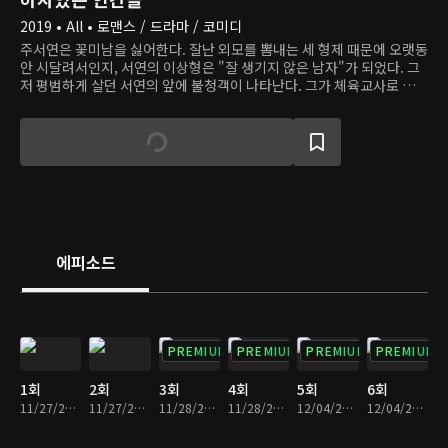
2019 • All • 로맨스 / 드라마 / 코미디
주서연은 꽃미남을 싫어한다. 잘난 외모를 뽐내는 세 형제 때문에 오랫동
안 시달려서인지, 서연의 이상형은 "잘 생기지 않은 남자"가 되었다. 그
저 평범하게 살던 서연의 앞에 불청객이 나타난다. 그가 체육교사로 일하
는 학교에 새로 부임한 재단 이사장, 이강우는 하루의 반을 투자해 외모
를 가꿀 만큼 지독한 외모 집착증을 앓고 있다. 15년 전, 서연에게 "뚱뚱
하고 못생겼다"라는 이유로 고백을 거절당한 후, 지독한 다이어트와 운
동을 통해 꽃미남으로 거듭났다. 강우는 오랜 정신적 트라우마의 원인 제
공자인 서연을 다시 만나지만, 그의 멋진 외모는 서연에게 감흥을 주지
못한다.
에피소드
PREMIUM
PREMIUM
PREMIUM
PREMIUM
1회
2회
3회
4회
5회
6회
11/27/2019 • 29분
11/27/2019 • 34분
11/28/2019 • 29분
11/28/2019 • 35분
12/04/2019 • 32분
12/04/2019 • 31분