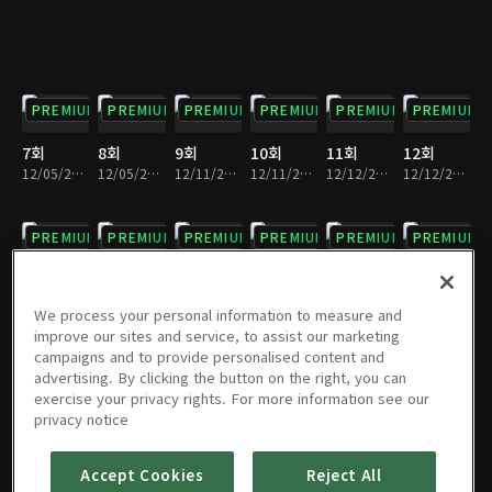
PREMIUM
PREMIUM
PREMIUM
PREMIUM
PREMIUM
PREMIUM
7회
8회
9회
10회
11회
12회
12/05/2019 • 30분
12/05/2019 • 33분
12/11/2019 • 30분
12/11/2019 • 34분
12/12/2019 • 32분
12/12/2019 • 32분
PREMIUM
PREMIUM
PREMIUM
PREMIUM
PREMIUM
PREMIUM
13회
14회
15회
16회
17회
18회
12/18/2019 • 30분
12/18/2019 • 33분
12/19/2019 • 31분
12/19/2019 • 33분
12/25/2019 • 31분
12/25/2019 • 32분
We process your personal information to measure and
improve our sites and service, to assist our marketing
campaigns and to provide personalised content and
PREMIUM
PREMIUM
PREMIUM
PREMIUM
PREMIUM
PREMIUM
advertising. By clicking the button on the right, you can
exercise your privacy rights. For more information see our
19회
20회
21회
22회
23회
24회
privacy notice
12/26/2019 • 30분
12/26/2019 • 34분
01/01/2020 • 29분
01/01/2020 • 35분
01/02/2020 • 29분
01/02/2020 • 34분
Accept Cookies
Reject All
PREMIUM
PREMIUM
PREMIUM
PREMIUM
PREMIUM
PREMIUM