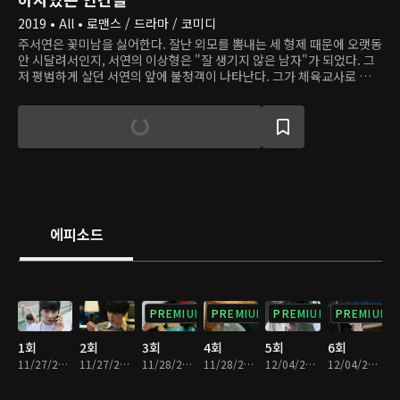
2019 • All • 로맨스 / 드라마 / 코미디
주서연은 꽃미남을 싫어한다. 잘난 외모를 뽐내는 세 형제 때문에 오랫동
안 시달려서인지, 서연의 이상형은 "잘 생기지 않은 남자"가 되었다. 그
저 평범하게 살던 서연의 앞에 불청객이 나타난다. 그가 체육교사로 일하
는 학교에 새로 부임한 재단 이사장, 이강우는 하루의 반을 투자해 외모
를 가꿀 만큼 지독한 외모 집착증을 앓고 있다. 15년 전, 서연에게 "뚱뚱
하고 못생겼다"라는 이유로 고백을 거절당한 후, 지독한 다이어트와 운
동을 통해 꽃미남으로 거듭났다. 강우는 오랜 정신적 트라우마의 원인 제
공자인 서연을 다시 만나지만, 그의 멋진 외모는 서연에게 감흥을 주지
못한다.
에피소드
PREMIUM
PREMIUM
PREMIUM
PREMIUM
1회
2회
3회
4회
5회
6회
11/27/2019 • 29분
11/27/2019 • 34분
11/28/2019 • 29분
11/28/2019 • 35분
12/04/2019 • 32분
12/04/2019 • 31분