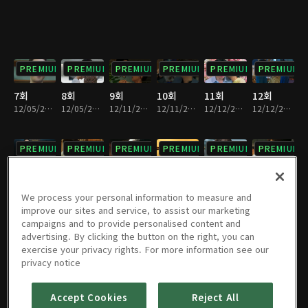
PREMIUM
PREMIUM
PREMIUM
PREMIUM
PREMIUM
PREMIUM
7회
8회
9회
10회
11회
12회
12/05/2019 • 30분
12/05/2019 • 33분
12/11/2019 • 30분
12/11/2019 • 34분
12/12/2019 • 32분
12/12/2019 • 32분
PREMIUM
PREMIUM
PREMIUM
PREMIUM
PREMIUM
PREMIUM
13회
14회
15회
16회
17회
18회
12/18/2019 • 30분
12/18/2019 • 33분
12/19/2019 • 31분
12/19/2019 • 33분
12/25/2019 • 31분
12/25/2019 • 32분
We process your personal information to measure and
improve our sites and service, to assist our marketing
campaigns and to provide personalised content and
PREMIUM
PREMIUM
PREMIUM
PREMIUM
PREMIUM
PREMIUM
advertising. By clicking the button on the right, you can
exercise your privacy rights. For more information see our
19회
20회
21회
22회
23회
24회
privacy notice
12/26/2019 • 30분
12/26/2019 • 34분
01/01/2020 • 29분
01/01/2020 • 35분
01/02/2020 • 29분
01/02/2020 • 34분
Accept Cookies
Reject All
PREMIUM
PREMIUM
PREMIUM
PREMIUM
PREMIUM
PREMIUM