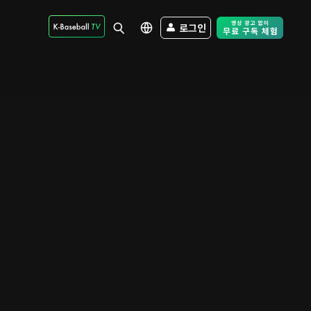
로그인
Free Trial - Sk