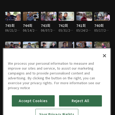
745회
744회
743회
742회
741회
740회
06/21/2026 • 57분
06/14/2026 • 57분
06/07/2026 • 58분
05/31/2026 • 57분
05/24/2026 • 58분
05/17/2026 • 57분
739회
738회
737회
736회
735회
734회
05/10/2026 • 57분
05/03/2026 • 58분
04/26/2026 • 58분
04/19/2026 • 58분
04/12/2026 • 57분
04/05/2026 • 57분
We process your personal information to measure and
improve our sites and service, to assist our marketing
campaigns and to provide personalised content and
advertising. By clicking the button on the right, you can
exercise your privacy rights. For more information see our
733회
732회
731회
730회
729회
728회
privacy notice
03/29/2026 • 57분
03/22/2026 • 57분
03/15/2026 • 58분
03/08/2026 • 56분
03/01/2026 • 57분
02/22/2026 • 57분
Accept Cookies
Reject All
726회
725회
724회
723회
722회
721회
Your Privacy Rights