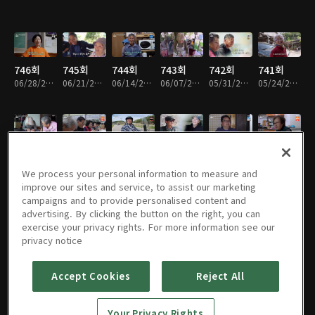
746회
745회
744회
743회
742회
741회
06/28/2026 • 58분
06/21/2026 • 57분
06/14/2026 • 57분
06/07/2026 • 58분
05/31/2026 • 57분
05/24/2026 • 58분
740회
739회
738회
737회
736회
735회
05/17/2026 • 57분
05/10/2026 • 57분
05/03/2026 • 58분
04/26/2026 • 58분
04/19/2026 • 58분
04/12/2026 • 57분
We process your personal information to measure and
improve our sites and service, to assist our marketing
campaigns and to provide personalised content and
advertising. By clicking the button on the right, you can
exercise your privacy rights. For more information see our
734회
733회
732회
731회
730회
729회
privacy notice
04/05/2026 • 57분
03/29/2026 • 57분
03/22/2026 • 57분
03/15/2026 • 58분
03/08/2026 • 56분
03/01/2026 • 57분
Accept Cookies
Reject All
728회
726회
725회
724회
723회
722회
Your Privacy Rights