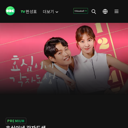
편성표
더보기
PREMIUM
효심이네 각자도생