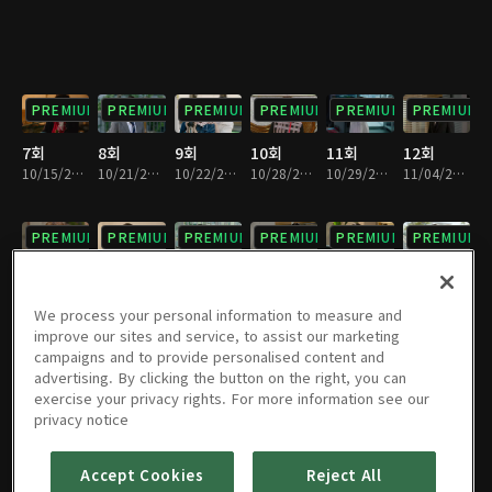
PREMIUM
PREMIUM
PREMIUM
PREMIUM
PREMIUM
PREMIUM
7회
8회
9회
10회
11회
12회
10/15/2023 • 1시간 7분
10/21/2023 • 1시간 5분
10/22/2023 • 1시간 3분
10/28/2023 • 1시간 7분
10/29/2023 • 1시간 5분
11/04/2023 • 1시간 5분
PREMIUM
PREMIUM
PREMIUM
PREMIUM
PREMIUM
PREMIUM
13회
14회
15회
16회
17회
18회
11/05/2023 • 1시간 7분
11/11/2023 • 1시간 7분
11/12/2023 • 1시간 7분
11/18/2023 • 1시간 6분
11/19/2023 • 1시간 8분
11/25/2023 • 1시간 8분
We process your personal information to measure and
improve our sites and service, to assist our marketing
campaigns and to provide personalised content and
PREMIUM
PREMIUM
PREMIUM
PREMIUM
PREMIUM
PREMIUM
advertising. By clicking the button on the right, you can
exercise your privacy rights. For more information see our
19회
20회
21회
22회
23회
24회
privacy notice
11/26/2023 • 1시간 6분
12/02/2023 • 1시간 7분
12/03/2023 • 1시간 3분
12/09/2023 • 1시간 2분
12/10/2023 • 1시간 4분
12/16/2023 • 1시간 3분
Accept Cookies
Reject All
PREMIUM
PREMIUM
PREMIUM
PREMIUM
PREMIUM
PREMIUM