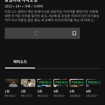
2023 • 14+ • 가족 / 드라마
피트니스 센터의 개인 트레이너로 성공적인 커리어를 쌓았지만 가족에
대한 무거운 의무를 짊어진 효심. 4남매 중 유일한 여자이지만 자기중심
적이거나 허황된 꿈만 좇는 세 오빠의 뒤치다꺼리를 하는 데 바쁘고, 유
일한 안식처가 될 어머니는 오빠들 편만 들어 효심을 속상하게 한다. 게
다가 까칠하고 꼼꼼한 신입 회원 강태호는 효심을 지친 마음을 제대로 자
극한다. 이제 효심은 그 누구보다 자신을 소중하게 여기는, 독립적인 삶
을 살기로 결심한다.
에피소드
PREMIUM
PREMIUM
PREMIUM
PREMIUM
1회
2회
3회
4회
5회
6회
09/16/2023 • 1시간 7분
09/17/2023 • 1시간 6분
09/23/2023 • 1시간 5분
09/30/2023 • 1시간 5분
10/08/2023 • 1시간 4분
10/14/2023 • 1시간 6분