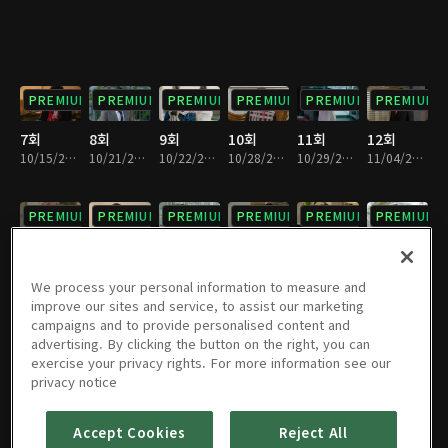
PREMIUM
PREMIUM
PREMIUM
PREMIUM
PREMIUM
PREMIUM
7회
8회
9회
10회
11회
12회
10/15/2023 • 1시간 7분
10/21/2023 • 1시간 5분
10/22/2023 • 1시간 3분
10/28/2023 • 1시간 7분
10/29/2023 • 1시간 5분
11/04/2023 • 1시간 5분
PREMIUM
PREMIUM
PREMIUM
PREMIUM
PREMIUM
PREMIUM
13회
14회
15회
16회
17회
18회
11/05/2023 • 1시간 7분
11/11/2023 • 1시간 7분
11/12/2023 • 1시간 7분
11/18/2023 • 1시간 6분
11/19/2023 • 1시간 8분
11/25/2023 • 1시간 8분
We process your personal information to measure and
improve our sites and service, to assist our marketing
campaigns and to provide personalised content and
PREMIUM
PREMIUM
PREMIUM
PREMIUM
PREMIUM
PREMIUM
advertising. By clicking the button on the right, you can
exercise your privacy rights. For more information see our
19회
20회
21회
22회
23회
24회
privacy notice
11/26/2023 • 1시간 6분
12/02/2023 • 1시간 7분
12/03/2023 • 1시간 3분
12/09/2023 • 1시간 2분
12/10/2023 • 1시간 4분
12/16/2023 • 1시간 3분
Accept Cookies
Reject All
PREMIUM
PREMIUM
PREMIUM
PREMIUM
PREMIUM
PREMIUM