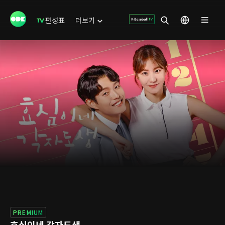
편성표
더보기
PREMIUM
효심이네 각자도생