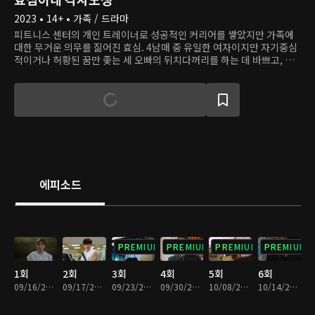
2023 • 14+ • 가족 / 드라마
피트니스 센터의 개인 트레이너로 성공적인 커리어를 쌓았지만 가족에
대한 무거운 의무를 짊어진 효심. 4남매 중 유일한 여자이지만 자기중심
적이거나 허황된 꿈만 좇는 세 오빠의 뒤치다꺼리를 하는 데 바쁘고, 유
일한 안식처가 될 어머니는 오빠들 편만 들어 효심을 속상하게 한다. 게
다가 까칠하고 꼼꼼한 신입 회원 강태호는 효심을 지친 마음을 제대로 자
극한다. 이제 효심은 그 누구보다 자신을 소중하게 여기는, 독립적인 삶
을 살기로 결심한다.
에피소드
PREMIUM
PREMIUM
PREMIUM
PREMIUM
1회
2회
3회
4회
5회
6회
09/16/2023 • 1시간 7분
09/17/2023 • 1시간 6분
09/23/2023 • 1시간 5분
09/30/2023 • 1시간 5분
10/08/2023 • 1시간 4분
10/14/2023 • 1시간 6분