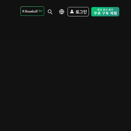
로그인
Free Trial - Sk