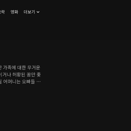
오락
영화
더보기
 가족에 대한 무거운
이거나 허황된 꿈만 좇
될 어머니는 오빠들 편
 회원 강태호는 효심을
 소중하게 여기는, 독