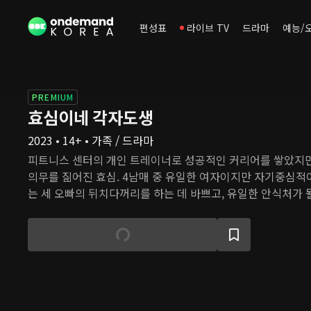
편성표
라이브 TV
드라마
예능/
PREMIUM
효심이네 각자도생
2023 • 14+ • 가족 / 드라마
피트니스 센터의 개인 트레이너로 성공적인 커리어를 쌓았지만
의무를 짊어진 효심. 4남매 중 유일한 여자이지만 자기중심적
는 세 오빠의 뒤치다꺼리를 하는 데 바쁘고, 유일한 안식처가 
만 들어 효심을 속상하게 한다. 게다가 까칠하고 꼼꼼한 신입
지친 마음을 제대로 자극한다. 이제 효심은 그 누구보다 자신을
립적인 삶을 살기로 결심한다.