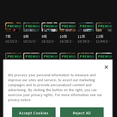
PREMIUM
PREMIUM
PREMIUM
PREMIUM
PREMIUM
PREMIUM
7회
8회
9회
10회
11회
12회
10/15/2023 • 1시간 7분
10/21/2023 • 1시간 5분
10/22/2023 • 1시간 3분
10/28/2023 • 1시간 7분
10/29/2023 • 1시간 5분
11/04/2023 • 1시간 5분
PREMIUM
PREMIUM
PREMIUM
PREMIUM
PREMIUM
PREMIUM
13회
14회
15회
16회
17회
18회
11/05/2023 • 1시간 7분
11/11/2023 • 1시간 7분
11/12/2023 • 1시간 7분
11/18/2023 • 1시간 6분
11/19/2023 • 1시간 8분
11/25/2023 • 1시간 8분
We process your personal information to measure and
improve our sites and service, to assist our marketing
campaigns and to provide personalised content and
PREMIUM
PREMIUM
PREMIUM
PREMIUM
PREMIUM
PREMIUM
advertising. By clicking the button on the right, you can
exercise your privacy rights. For more information see our
19회
20회
21회
22회
23회
24회
privacy notice
11/26/2023 • 1시간 6분
12/02/2023 • 1시간 7분
12/03/2023 • 1시간 3분
12/09/2023 • 1시간 2분
12/10/2023 • 1시간 4분
12/16/2023 • 1시간 3분
Accept Cookies
Reject All
PREMIUM
PREMIUM
PREMIUM
PREMIUM
PREMIUM
PREMIUM