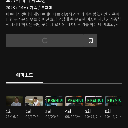
2023 • 14+ • 가족 / 드라마
피트니스 센터의 개인 트레이너로 성공적인 커리어를 쌓았지만 가족에
대한 무거운 의무를 짊어진 효심. 4남매 중 유일한 여자이지만 자기중심
적이거나 허황된 꿈만 좇는 세 오빠의 뒤치다꺼리를 하는 데 바쁘고, 유
일한 안식처가 될 어머니는 오빠들 편만 들어 효심을 속상하게 한다. 게
다가 까칠하고 꼼꼼한 신입 회원 강태호는 효심을 지친 마음을 제대로 자
극한다. 이제 효심은 그 누구보다 자신을 소중하게 여기는, 독립적인 삶
을 살기로 결심한다.
에피소드
PREMIUM
PREMIUM
PREMIUM
PREMIUM
1회
2회
3회
4회
5회
6회
09/16/2023 • 1시간 7분
09/17/2023 • 1시간 6분
09/23/2023 • 1시간 5분
09/30/2023 • 1시간 5분
10/08/2023 • 1시간 4분
10/14/2023 • 1시간 6분