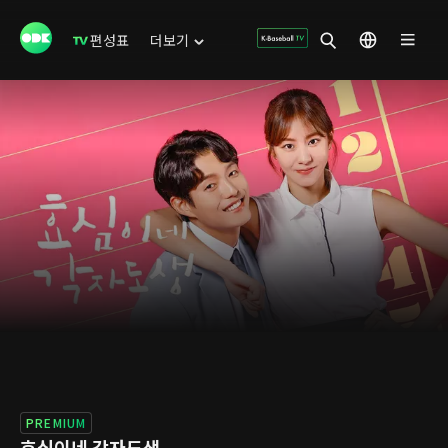
편성표
더보기
PREMIUM
효심이네 각자도생